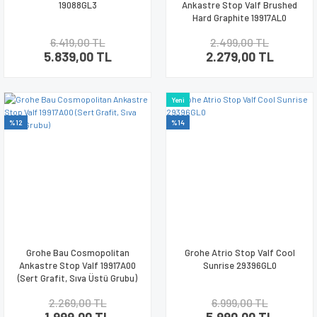
19088GL3
Ankastre Stop Valf Brushed
Hard Graphite 19917AL0
6.419,00 TL
2.499,00 TL
5.839,00 TL
2.279,00 TL
Yeni
%12
%14
Grohe Bau Cosmopolitan
Grohe Atrio Stop Valf Cool
Ankastre Stop Valf 19917A00
Sunrise 29396GL0
(Sert Grafit, Sıva Üstü Grubu)
2.269,00 TL
6.999,00 TL