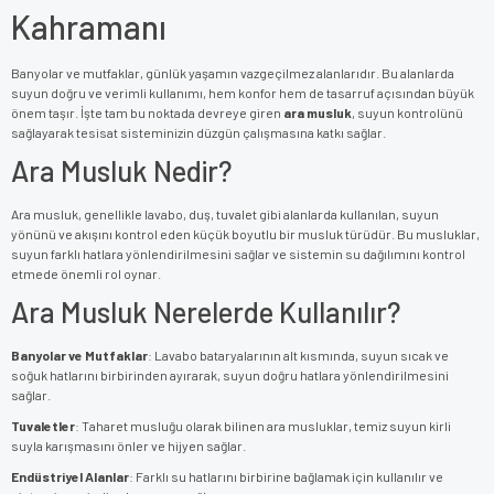
Kahramanı
Banyolar ve mutfaklar, günlük yaşamın vazgeçilmez alanlarıdır. Bu alanlarda
suyun doğru ve verimli kullanımı, hem konfor hem de tasarruf açısından büyük
önem taşır. İşte tam bu noktada devreye giren
ara musluk
, suyun kontrolünü
sağlayarak tesisat sisteminizin düzgün çalışmasına katkı sağlar.
Ara Musluk Nedir?
Ara musluk, genellikle lavabo, duş, tuvalet gibi alanlarda kullanılan, suyun
yönünü ve akışını kontrol eden küçük boyutlu bir musluk türüdür. Bu musluklar,
suyun farklı hatlara yönlendirilmesini sağlar ve sistemin su dağılımını kontrol
etmede önemli rol oynar.
Ara Musluk Nerelerde Kullanılır?
Banyolar ve Mutfaklar
: Lavabo bataryalarının alt kısmında, suyun sıcak ve
soğuk hatlarını birbirinden ayırarak, suyun doğru hatlara yönlendirilmesini
sağlar.
Tuvaletler
: Taharet musluğu olarak bilinen ara musluklar, temiz suyun kirli
suyla karışmasını önler ve hijyen sağlar.
Endüstriyel Alanlar
: Farklı su hatlarını birbirine bağlamak için kullanılır ve