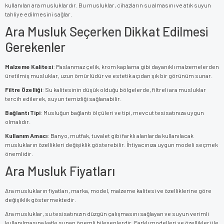
kullanılan ara musluklardır. Bu musluklar, cihazların su almasını ve atık suyun
tahliye edilmesini sağlar.
Ara Musluk Seçerken Dikkat Edilmesi
Gerekenler
Malzeme Kalitesi
: Paslanmaz çelik, krom kaplama gibi dayanıklı malzemelerden
üretilmiş musluklar, uzun ömürlüdür ve estetik açıdan şık bir görünüm sunar.
Filtre Özelliği
: Su kalitesinin düşük olduğu bölgelerde, filtreli ara musluklar
tercih edilerek, suyun temizliği sağlanabilir.
Bağlantı Tipi
: Musluğun bağlantı ölçüleri ve tipi, mevcut tesisatınıza uygun
olmalıdır.
Kullanım Amacı
: Banyo, mutfak, tuvalet gibi farklı alanlarda kullanılacak
muslukların özellikleri değişiklik gösterebilir. İhtiyacınıza uygun modeli seçmek
önemlidir.
Ara Musluk Fiyatları
Ara muslukların fiyatları, marka, model, malzeme kalitesi ve özelliklerine göre
değişiklik göstermektedir.
Ara musluklar, su tesisatınızın düzgün çalışmasını sağlayan ve suyun verimli
kullanılmasına katkı sunan önemli bileşenlerdir. Farklı modelleri ve özellikleri ile