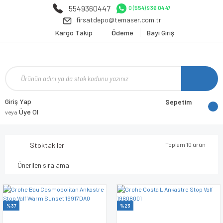
5549360447
0 (554) 936 04 47
firsatdepo@temaser.com.tr
Kargo Takip
Ödeme
Bayi Giriş
Giriş Yap
Sepetim
Üye Ol
veya
Stoktakiler
Toplam 10 ürün
%37
%23