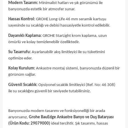
Modern Tasarım:
Minimalist hatları ve şık görünümü ile
banyonuzda estetik bir atmosfer sunar.
Hassas Kontrol:
GROHE Long-Life 46 mm seramik kartuşu
sayesinde su sıcaklığı ve debisi hassasiyetle kontrol edilebilir.
Dayanıklı Kaplama:
GROHE StarLight krom kaplama, uzun
ömürlü ve kolay temizlenebilir özelliktedir.
Su Tasarrufu:
Ayarlanabilir akış limitleyici ile su tüketimini
optimize eder.
Kolay Kurulum:
Ankastre montaj sistemi, banyonuzda düzenli bir
görünüm sağlar.
Güvenli Sıcaklık:
Opsiyonel sıcaklık limitleyici (Ref. No: 46 308)
ile su sıcaklığını güvenli bir seviyede tutabilirsiniz.
Banyonuzda modern tasarımı ve fonksiyonelliği bir arada
arıyorsanız,
Grohe BauEdge Ankastre Banyo ve Duş Bataryası
(Ürün K
odu: 29079000)
ideal tercihtir. Şık tasarımı, hassas