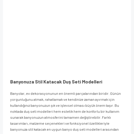
Banyonuza Stil Katacak Duş Seti Modelleri
Banyolar, ev dekorasyonunun en önemli parçalarından biridir. Günün
yorgunluğunu atmak, rahatlamak ve kendinize zaman ayırmak için
kullandığınız banyonuzun şık ve işlevsel olması büyük önem taşır. Bu
noktada duş seti modelleri hem estetik hem de konforlu bir kullanım
sunarak banyonuzun atmosferini tamamen değiştirebilir. Farklı
tasarımları, malzeme seçenekleri ve fonksiyonel özellikleriyle
banyonuza stil katacak en uygun banyo duş seti modelleri arasından