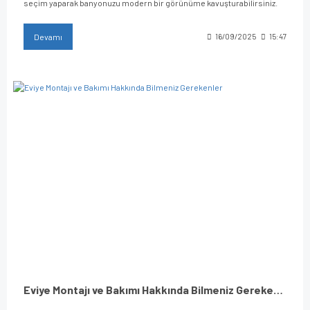
seçim yaparak banyonuzu modern bir görünüme kavuşturabilirsiniz.
Devamı
16/09/2025
15:47
Eviye Montajı ve Bakımı Hakkında Bilmeniz Gerekenler