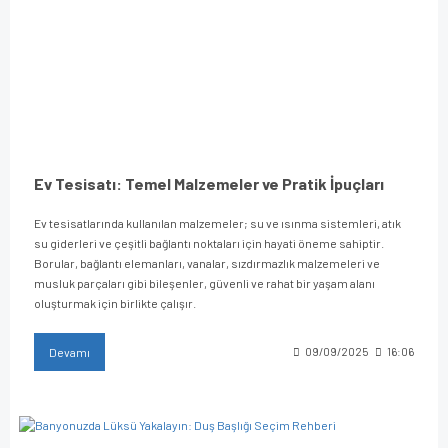
Ev Tesisatı: Temel Malzemeler ve Pratik İpuçları
Ev tesisatlarında kullanılan malzemeler; su ve ısınma sistemleri, atık
su giderleri ve çeşitli bağlantı noktaları için hayati öneme sahiptir.
Borular, bağlantı elemanları, vanalar, sızdırmazlık malzemeleri ve
musluk parçaları gibi bileşenler, güvenli ve rahat bir yaşam alanı
oluşturmak için birlikte çalışır.
Devamı
09/09/2025
16:06