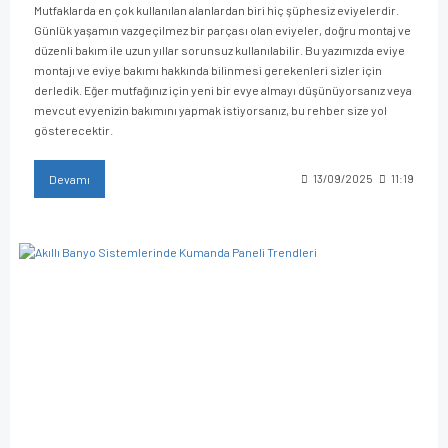
Mutfaklarda en çok kullanılan alanlardan biri hiç şüphesiz eviyelerdir.
Günlük yaşamın vazgeçilmez bir parçası olan eviyeler, doğru montaj ve
düzenli bakım ile uzun yıllar sorunsuz kullanılabilir. Bu yazımızda eviye
montajı ve eviye bakımı hakkında bilinmesi gerekenleri sizler için
derledik. Eğer mutfağınız için yeni bir evye almayı düşünüyorsanız veya
mevcut evyenizin bakımını yapmak istiyorsanız, bu rehber size yol
gösterecektir.
Devamı
13/09/2025
11:19