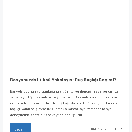
Banyonuzda Lüksü Yakalayın: Duş Başlığı Seçim Rehberi
Banyolar, günün yorgunluğunu attığımız, yenilendiğimiz ve kendimize
zaman ayırdığımız alanların başında gelir. Bu alanlarda konforu artıran
en önemli detaylardan biri de duş başlıklarıdır. Doğru seçilen bir duş
başlığı, yalnızca işlevsellik sunmakla kalmaz; aynı zamanda banyo
deneyiminizi adeta bir spa keyfine dönüştürür.
Devamı
08/09/2025
10:07