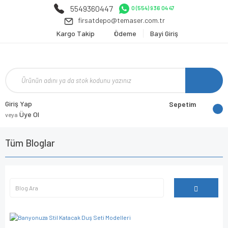
5549360447
0 (554) 936 04 47
firsatdepo@temaser.com.tr
Kargo Takip
Ödeme
Bayi Giriş
Giriş Yap
Sepetim
Üye Ol
veya
Tüm Bloglar