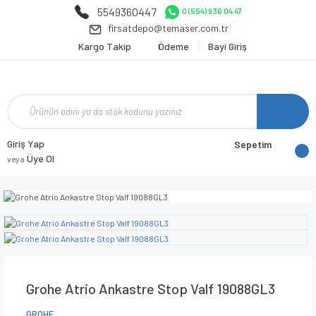
5549360447
0 (554) 936 04 47
firsatdepo@temaser.com.tr
Kargo Takip
Ödeme
Bayi Giriş
Giriş Yap
Sepetim
Üye Ol
veya
Grohe Atrio Ankastre Stop Valf 19088GL3
GROHE