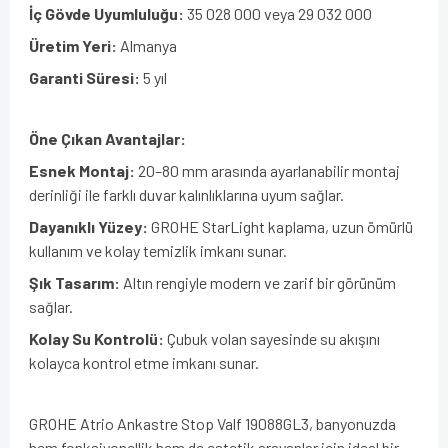
İç Gövde Uyumluluğu:
35 028 000 veya 29 032 000
Üretim Yeri:
Almanya
Garanti Süresi:
5 yıl
Öne Çıkan Avantajlar:
Esnek Montaj:
20–80 mm arasında ayarlanabilir montaj
derinliği ile farklı duvar kalınlıklarına uyum sağlar.
Dayanıklı Yüzey:
GROHE StarLight kaplama, uzun ömürlü
kullanım ve kolay temizlik imkanı sunar.
Şık Tasarım:
Altın rengiyle modern ve zarif bir görünüm
sağlar.
Kolay Su Kontrolü:
Çubuk volan sayesinde su akışını
kolayca kontrol etme imkanı sunar.
GROHE Atrio Ankastre Stop Valf 19088GL3, banyonuzda
hem fonksiyonellik hem de estetik arayanlar için ideal bir