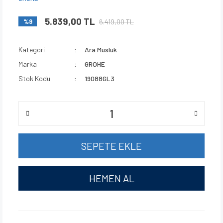
5.839,00 TL
6.419,00 TL
%9
Kategori
Ara Musluk
Marka
GROHE
Stok Kodu
19088GL3
SEPETE EKLE
HEMEN AL