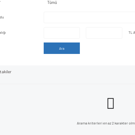
r
odu
alığı
TL A
Ara
takiler
Arama kriterleri en az 2 karakter olma