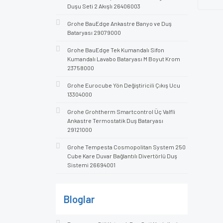
Duşu Seti 2 Akışlı 26406003
Grohe BauEdge Ankastre Banyo ve Duş
Bataryası 29079000
Grohe BauEdge Tek Kumandalı Sifon
Kumandalı Lavabo Bataryası M Boyut Krom
23758000
Grohe Eurocube Yön Değiştiricili Çıkış Ucu
13304000
Grohe Grohtherm Smartcontrol Üç Valfli
Ankastre Termostatik Duş Bataryası
29121000
Grohe Tempesta Cosmopolitan System 250
Cube Kare Duvar Bağlantılı Divertörlü Duş
Sistemi 26694001
Bloglar