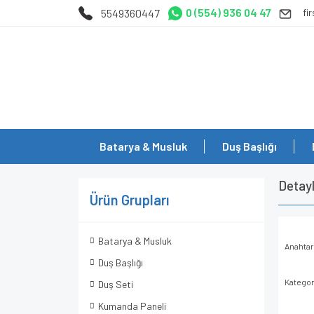
0 (554) 936 04 47
5549360447
fi
Batarya & Musluk
Duş Başlığı
Detay
Ürün Grupları
Batarya & Musluk
Anahtar
Duş Başlığı
Kategor
Duş Seti
Kumanda Paneli