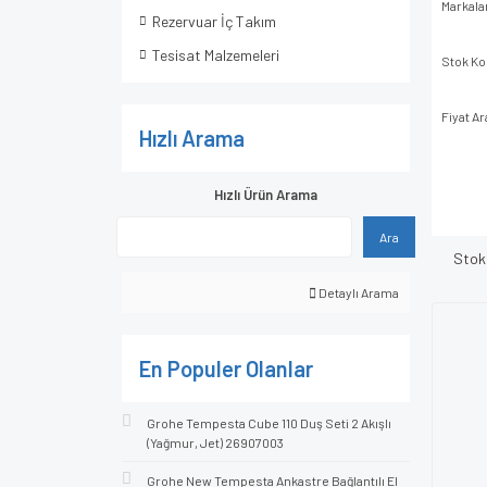
Markala
Rezervuar İç Takım
Tesisat Malzemeleri
Stok K
Fiyat Ar
Hızlı Arama
Hızlı Ürün Arama
Ara
Stok
Detaylı Arama
En Populer Olanlar
Grohe Tempesta Cube 110 Duş Seti 2 Akışlı
(Yağmur, Jet) 26907003
Grohe New Tempesta Ankastre Bağlantılı El