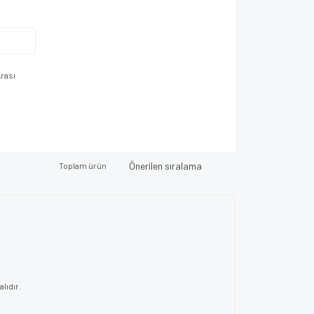
rası
Toplam ürün
lıdır.