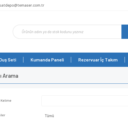
rsatdepo@temaser.com.tr
Duş Seti
Kumanda Paneli
Rezervuar İç Takım
lı Arama
 Kelime
iler