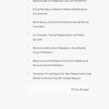
Banyonuza Stil Katacak Duş Seti Modelleri
Eviye Montajı ve Bakımı Hakkında Bilmeniz
Gerekenler
Akıllı Banyo Sistemlerinde Kumanda Paneli
Trendleri
Ev Tesisatı: Temel Malzemeler ve Pratik
İpuçları
Banyonuzda Lüksü Yakalayın: Duş Başlığı
Seçim Rehberi
Banyonuz ve Mutfağınız İçin En İyi Batarya &
Musluk Seçimi Rehberi
Temaser Fırsat Depo ile Yapı Malzemelerinde
Kalite ve Ekonomiyi Bir Arada Yaşayın
Tüm Bloglar