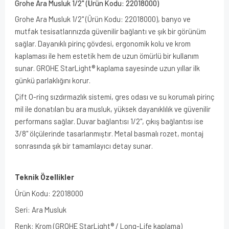
Grohe Ara Musluk 1/2" (Ürün Kodu: 22018000)
Grohe Ara Musluk 1/2" (Ürün Kodu: 22018000), banyo ve
mutfak tesisatlarınızda güvenilir bağlantı ve şık bir görünüm
sağlar. Dayanıklı pirinç gövdesi, ergonomik kolu ve krom
kaplaması ile hem estetik hem de uzun ömürlü bir kullanım
sunar. GROHE StarLight® kaplama sayesinde uzun yıllar ilk
günkü parlaklığını korur.
Çift O-ring sızdırmazlık sistemi, gres odası ve su korumalı pirinç
mil ile donatılan bu ara musluk, yüksek dayanıklılık ve güvenilir
performans sağlar. Duvar bağlantısı 1/2", çıkış bağlantısı ise
3/8" ölçülerinde tasarlanmıştır. Metal basmalı rozet, montaj
sonrasında şık bir tamamlayıcı detay sunar.
Teknik Özellikler
Ürün Kodu: 22018000
Seri: Ara Musluk
Renk: Krom (GROHE StarLight® / Long-Life kaplama)