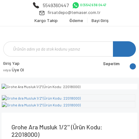
5549360447
0 (554) 936 04 47
firsatdepo@temaser.com.tr
Kargo Takip
Ödeme
Bayi Giriş
Giriş Yap
Sepetim
Üye Ol
veya
Grohe Ara Musluk 1/2'' (Ürün Kodu:
22018000)