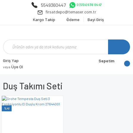
5549360447
0 (554) 936 04 47
firsatdepo@temaser.com.tr
Kargo Takip
Ödeme
Bayi Giriş
Giriş Yap
Sepetim
Üye Ol
veya
Duş Takımı Seti
%41