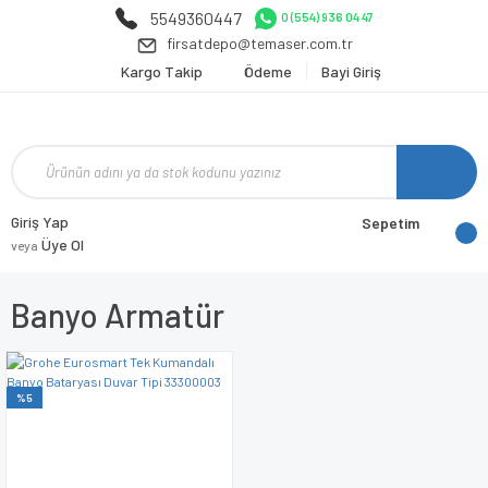
5549360447
0 (554) 936 04 47
firsatdepo@temaser.com.tr
Kargo Takip
Ödeme
Bayi Giriş
Giriş Yap
Sepetim
Üye Ol
veya
Banyo Armatür
%5