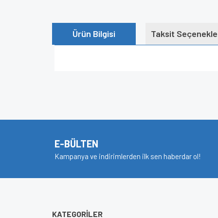
Ürün Bilgisi
Taksit Seçenekle
Bu ürünün fiyat bilgisi, resim, ürün açıklamalarında v
Görüş ve önerileriniz için teşekkür ederiz.
Ürün resmi kalitesiz, bozuk veya görüntülenem
Ürün açıklamasında eksik bilgiler bulunuyor.
E-BÜLTEN
Ürün bilgilerinde hatalar bulunuyor.
Kampanya ve indirimlerden ilk sen haberdar ol!
Ürün fiyatı diğer sitelerden daha pahalı.
Bu ürüne benzer farklı alternatifler olmalı.
KATEGORİLER