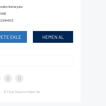
avabo Bataryası
ROHE
32294DC2
PETE EKLE
HEMEN AL
Fiyatı Düşünce Haber Ver