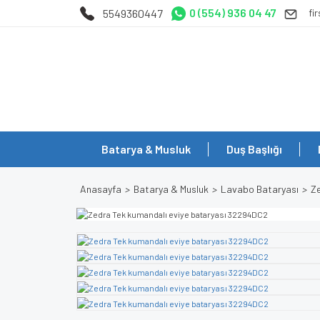
0 (554) 936 04 47
5549360447
fi
Batarya & Musluk
Duş Başlığı
Anasayfa
Batarya & Musluk
Lavabo Bataryası
Z