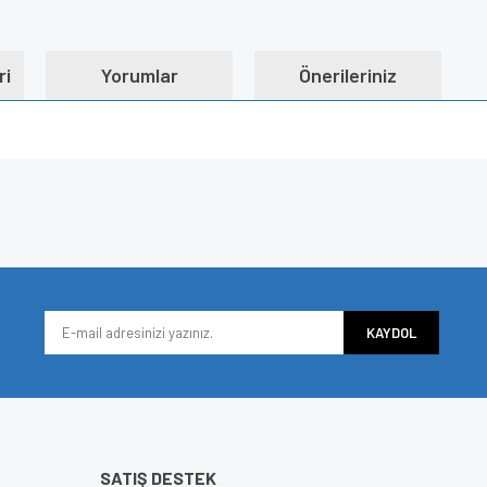
ri
Yorumlar
Önerileriniz
e diğer konularda yetersiz gördüğünüz noktaları öneri formunu kullanarak tarafımı
Bu ürüne ilk yorumu siz yapın!
iyor.
Yorum Yaz
KAYDOL
SATIŞ DESTEK