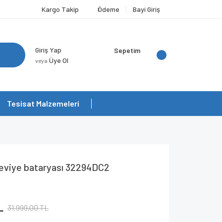
Kargo Takip
Ödeme
Bayi Giriş
Giriş Yap
Sepetim
Üye Ol
veya
Tesisat Malzemeleri
 eviye bataryası 32294DC2
L
31.999,00 TL