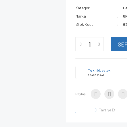
Kategori
L
Marka
G
Stok Kodu
G
SE
Teknik
Destek
5549360447
Paylaş:
Tavsiye Et