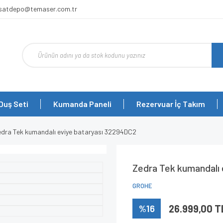
rsatdepo@temaser.com.tr
Duş Seti
Kumanda Paneli
Rezervuar İç Takım
edra Tek kumandalı eviye bataryası 32294DC2
Zedra Tek kumandalı
GROHE
%16
26.999,00 T