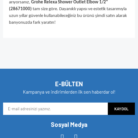
arıyorsanız,
Grohe Relexa Shower Outlet Elbow 1/2"
(28671000)
tam size göre. Dayanıklı yapısı ve estetik tasarımıyla
uzun yıllar güvenle kullanabileceğiniz bu ürünü şimdi satın alarak
banyonuzda fark yaratın!
Bu ürünün fiyat bilgisi, resim, ürün açıklamalarında ve diğer
konularda yetersiz gördüğünüz noktaları öneri formunu
Bu ürüne ilk yorumu siz yapın!
kullanarak tarafımıza iletebilirsiniz.
Görüş ve önerileriniz için teşekkür ederiz.
Yorum Yaz
Ürün resmi kalitesiz, bozuk veya görüntülenemiyor.
E-BÜLTEN
Ürün açıklamasında eksik bilgiler bulunuyor.
Kampanya ve indirimlerden ilk sen haberdar ol!
Ürün bilgilerinde hatalar bulunuyor.
KAYDOL
Ürün fiyatı diğer sitelerden daha pahalı.
Bu ürüne benzer farklı alternatifler olmalı.
Sosyal Medya