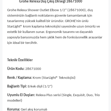
Grohe Relexa Duş Çıkış Dirseği 28671000
Grohe Relexa Shower Outlet Elbow 1/2" (28671000), duş
sisteminizin bağlantı noktalarını güvenle tamamlamak için
tasarlanmış yüksek kaliteli bir üründür. GROHE'nin ünlü
StarLight® krom kaplama teknolojisi sayesinde uzun ömürlü ve
estetik bir kullanım sunar. Ergonomik tasarımı ve dayanıklı
yapısıyla banyonuzda hem şıklık hem de fonksiyonellik arayanlar
için ideal bir tercihtir.
Teknik Özellikler
Ürün Kodu:
28671000
Renk / Kaplama:
Krom (StarLight® Teknolojisi)
Bağlantı Tipi:
Erkek dişli (1/2")
Uyumlu El Duşları:
Relexa Plus serisi (Single, Exquisit, Duo, Trio
modelleri)
Koruma:
Geri akış korumalı