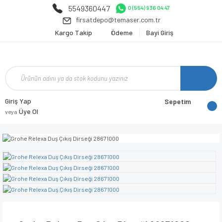
5549360447
0 (554) 936 04 47
firsatdepo@temaser.com.tr
Kargo Takip
Ödeme
Bayi Giriş
Giriş Yap
Sepetim
Üye Ol
veya