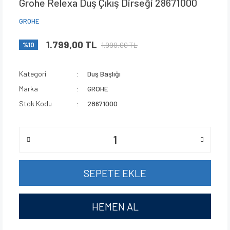
Grohe Relexa Duş Çıkış Dirseği 28671000
GROHE
1.799,00 TL
1.999,00 TL
%10
Kategori
Duş Başlığı
Marka
GROHE
Stok Kodu
28671000
SEPETE EKLE
HEMEN AL