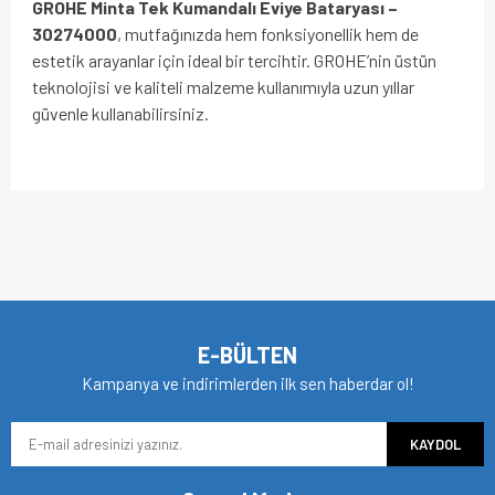
GROHE Minta Tek Kumandalı Eviye Bataryası –
30274000
, mutfağınızda hem fonksiyonellik hem de
estetik arayanlar için ideal bir tercihtir. GROHE’nin üstün
teknolojisi ve kaliteli malzeme kullanımıyla uzun yıllar
güvenle kullanabilirsiniz.
Bu ürünün fiyat bilgisi, resim, ürün açıklamalarında ve diğer
konularda yetersiz gördüğünüz noktaları öneri formunu
Bu ürüne ilk yorumu siz yapın!
kullanarak tarafımıza iletebilirsiniz.
Görüş ve önerileriniz için teşekkür ederiz.
Yorum Yaz
Ürün resmi kalitesiz, bozuk veya görüntülenemiyor.
E-BÜLTEN
Ürün açıklamasında eksik bilgiler bulunuyor.
Kampanya ve indirimlerden ilk sen haberdar ol!
Ürün bilgilerinde hatalar bulunuyor.
KAYDOL
Ürün fiyatı diğer sitelerden daha pahalı.
Bu ürüne benzer farklı alternatifler olmalı.