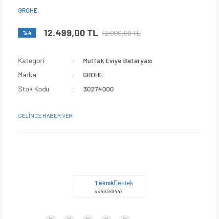
GROHE
12.499,00 TL
12.999,00 TL
%4
Kategori
Mutfak Eviye Bataryası
Marka
GROHE
Stok Kodu
30274000
GELİNCE HABER VER
Teknik
Destek
5549360447