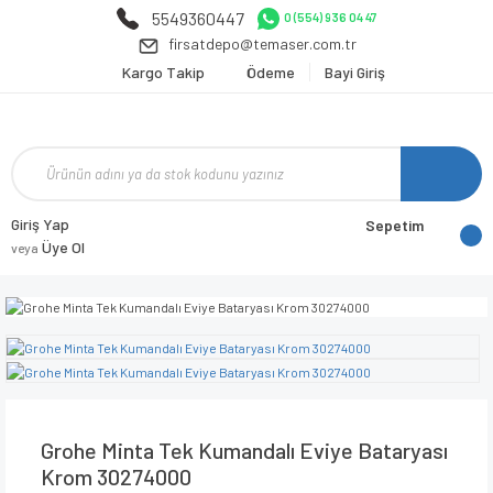
5549360447
0 (554) 936 04 47
firsatdepo@temaser.com.tr
Kargo Takip
Ödeme
Bayi Giriş
Giriş Yap
Sepetim
Üye Ol
veya
Grohe Minta Tek Kumandalı Eviye Bataryası
Krom 30274000