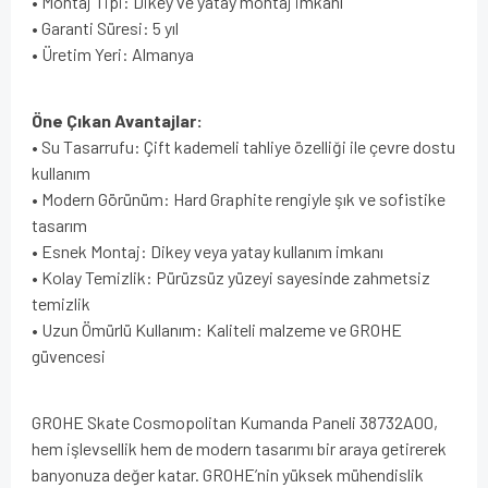
• Montaj Tipi: Dikey ve yatay montaj imkanı
• Garanti Süresi: 5 yıl
• Üretim Yeri: Almanya
Öne Çıkan Avantajlar:
• Su Tasarrufu: Çift kademeli tahliye özelliği ile çevre dostu
kullanım
• Modern Görünüm: Hard Graphite rengiyle şık ve sofistike
tasarım
• Esnek Montaj: Dikey veya yatay kullanım imkanı
• Kolay Temizlik: Pürüzsüz yüzeyi sayesinde zahmetsiz
temizlik
• Uzun Ömürlü Kullanım: Kaliteli malzeme ve GROHE
güvencesi
GROHE Skate Cosmopolitan Kumanda Paneli 38732A00,
hem işlevsellik hem de modern tasarımı bir araya getirerek
banyonuza değer katar. GROHE’nin yüksek mühendislik