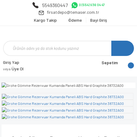
5549360447
0 (554) 936 04 47
firsatdepo@temaser.com.tr
Kargo Takip
Ödeme
Bayi Giriş
Giriş Yap
Sepetim
Üye Ol
veya