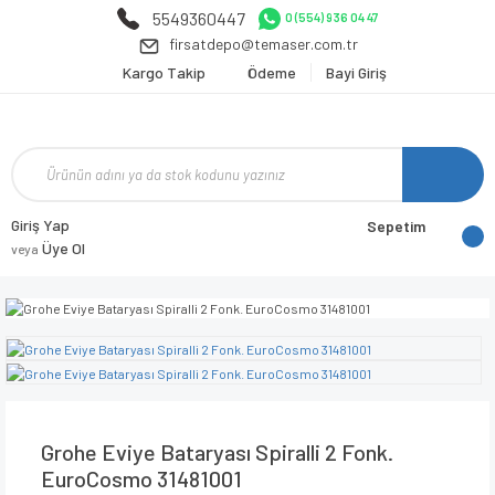
5549360447
0 (554) 936 04 47
firsatdepo@temaser.com.tr
Kargo Takip
Ödeme
Bayi Giriş
Giriş Yap
Sepetim
Üye Ol
veya
Grohe Eviye Bataryası Spiralli 2 Fonk.
EuroCosmo 31481001