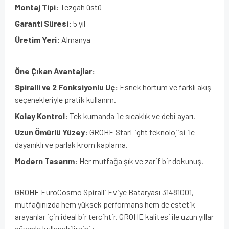
Montaj Tipi:
Tezgah üstü
Garanti Süresi:
5 yıl
Üretim Yeri:
Almanya
Öne Çıkan Avantajlar:
Spiralli ve 2 Fonksiyonlu Uç:
Esnek hortum ve farklı akış
seçenekleriyle pratik kullanım.
Kolay Kontrol:
Tek kumanda ile sıcaklık ve debi ayarı.
Uzun Ömürlü Yüzey:
GROHE StarLight teknolojisi ile
dayanıklı ve parlak krom kaplama.
Modern Tasarım:
Her mutfağa şık ve zarif bir dokunuş.
GROHE EuroCosmo Spiralli Eviye Bataryası 31481001,
mutfağınızda hem yüksek performans hem de estetik
arayanlar için ideal bir tercihtir. GROHE kalitesi ile uzun yıllar
güvenle kullanabilirsiniz.