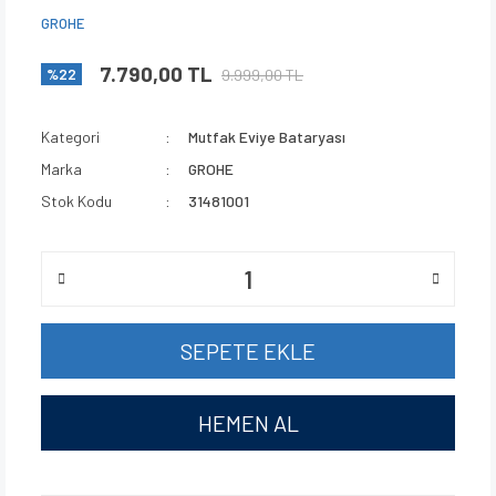
GROHE
7.790,00 TL
9.999,00 TL
%22
Kategori
Mutfak Eviye Bataryası
Marka
GROHE
Stok Kodu
31481001
SEPETE EKLE
HEMEN AL