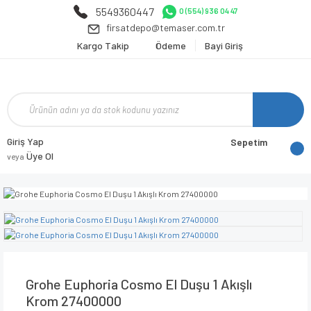
5549360447
0 (554) 936 04 47
firsatdepo@temaser.com.tr
Kargo Takip
Ödeme
Bayi Giriş
Giriş Yap
Sepetim
Üye Ol
veya
Grohe Euphoria Cosmo El Duşu 1 Akışlı
Krom 27400000