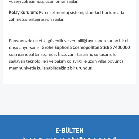
yüzeyi çok ısınmaz, uzun ömür sağlar.
Kolay Kurulum:
Evrensel montaj sistemi, standart hortumlarla
zahmetsiz entegrasyon sağlar.
Banyonuzda estetik, güvenlik ve verimliliği aynı anda sunan bir el
duşu arıyorsanız,
Grohe Euphoria Cosmopolitan Stick 27400000
sizin için ideal bir seçimdir. İnce, zarif tasarımı; su tasarrufu
sağlayan teknolojileri ve bakım kolaylığı ile uzun yıllar boyunca
memnuniyetle kullanabileceğiniz bir üründür.
Bu ürünün fiyat bilgisi, resim, ürün açıklamalarında ve diğer
konularda yetersiz gördüğünüz noktaları öneri formunu
Bu ürüne ilk yorumu siz yapın!
kullanarak tarafımıza iletebilirsiniz.
Görüş ve önerileriniz için teşekkür ederiz.
Yorum Yaz
Ürün resmi kalitesiz, bozuk veya görüntülenemiyor.
E-BÜLTEN
Ürün açıklamasında eksik bilgiler bulunuyor.
Kampanya ve indirimlerden ilk sen haberdar ol!