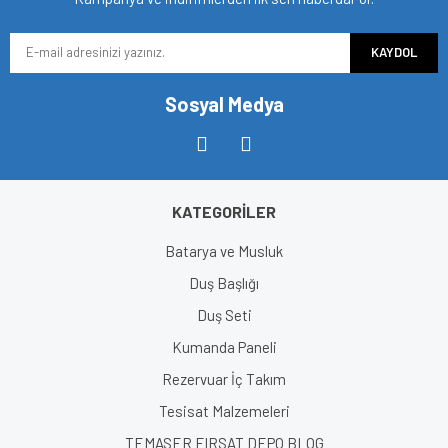
Ürün bilgilerinde hatalar bulunuyor.
KAYDOL
Ürün fiyatı diğer sitelerden daha pahalı.
Bu ürüne benzer farklı alternatifler olmalı.
Sosyal Medya
KATEGORİLER
Gönder
Batarya ve Musluk
Duş Başlığı
Duş Seti
Kumanda Paneli
Rezervuar İç Takım
Tesisat Malzemeleri
TEMASER FIRSAT DEPO BLOG