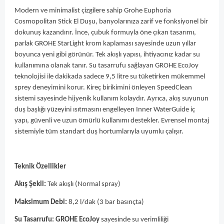
Modern ve minimalist çizgilere sahip Grohe Euphoria
Cosmopolitan Stick El Duşu, banyolarınıza zarif ve fonksiyonel bir
dokunuş kazandırır. İnce, çubuk formuyla öne çıkan tasarımı,
parlak GROHE StarLight krom kaplaması sayesinde uzun yıllar
boyunca yeni gibi görünür. Tek akışlı yapısı, ihtiyacınız kadar su
kullanımına olanak tanır. Su tasarrufu sağlayan GROHE EcoJoy
teknolojisi ile dakikada sadece 9,5 litre su tüketirken mükemmel
sprey deneyimini korur. Kireç birikimini önleyen SpeedClean
sistemi sayesinde hijyenik kullanım kolaydır. Ayrıca, akış suyunun
duş başlığı yüzeyini ısıtmasını engelleyen Inner WaterGuide iç
yapı, güvenli ve uzun ömürlü kullanımı destekler. Evrensel montaj
sistemiyle tüm standart duş hortumlarıyla uyumlu çalışır.
Teknik Özellikler
Akış Şekli:
Tek akışlı (Normal spray)
Maksimum Debi:
8,2 l/dak (3 bar basınçta)
Su Tasarrufu:
GROHE EcoJoy
sayesinde su verimliliği