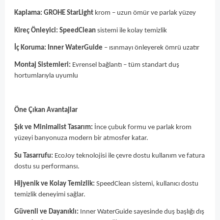
Kaplama:
GROHE StarLight
krom – uzun ömür ve parlak yüzey
Kireç Önleyici:
SpeedClean
sistemi ile kolay temizlik
İç Koruma:
Inner WaterGuide
– ısınmayı önleyerek ömrü uzatır
Montaj Sistemleri:
Evrensel bağlantı – tüm standart duş
hortumlarıyla uyumlu
Öne Çıkan Avantajlar
Şık ve Minimalist Tasarım:
İnce çubuk formu ve parlak krom
yüzeyi banyonuza modern bir atmosfer katar.
Su Tasarrufu:
EcoJoy teknolojisi ile çevre dostu kullanım ve fatura
dostu su performansı.
Hijyenik ve Kolay Temizlik:
SpeedClean sistemi, kullanıcı dostu
temizlik deneyimi sağlar.
Güvenli ve Dayanıklı:
Inner WaterGuide sayesinde duş başlığı dış