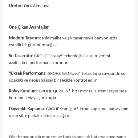
Üretim Yeri:
Almanya
Öne Çıkan Avantajlar
Modern Tasarım:
Minimalist ve şık tasarımıyla banyonuzda
estetik bir görünüm sağlar.
Su Tasarrufu:
GROHE EcoJoy® teknolojisi ile su tüketimi
azaltılırken performans korunur.
Yüksek Performans:
GROHE SilkMove® teknolojisi sayesinde su
sıcaklığı ve debisi hassas bir şekilde kontrol edilir.
Kolay Kurulum:
GROHE QuickFix® hızlı montaj sistemi sayesinde
kurulum kolaylaştırılmıştır.
Dayanıklı Kaplama:
GROHE StarLight® krom kaplama, bataryanın
uzun süre parlak kalmasını sağlar.
Eğer banyonuzda modern ve fonksiyonel bir batarya arıyorsanız,