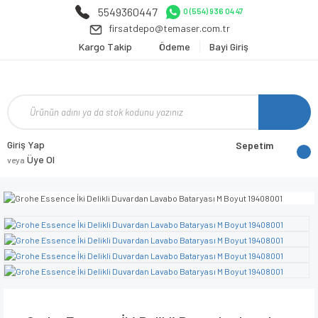
5549360447
0 (554) 936 04 47
firsatdepo@temaser.com.tr
Kargo Takip
Ödeme
Bayi Giriş
Giriş Yap
Sepetim
Üye Ol
veya