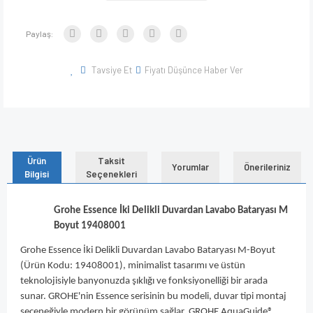
Paylaş:
Tavsiye Et
Fiyatı Düşünce Haber Ver
Ürün
Taksit
Yorumlar
Önerileriniz
Bilgisi
Seçenekleri
Grohe Essence İki Delikli Duvardan Lavabo Bataryası M
Boyut 19408001
Grohe Essence İki Delikli Duvardan Lavabo Bataryası M-Boyut
(Ürün Kodu: 19408001), minimalist tasarımı ve üstün
teknolojisiyle banyonuzda şıklığı ve fonksiyonelliği bir arada
sunar. GROHE'nin Essence serisinin bu modeli, duvar tipi montaj
seçeneğiyle modern bir görünüm sağlar. GROHE AquaGuide®