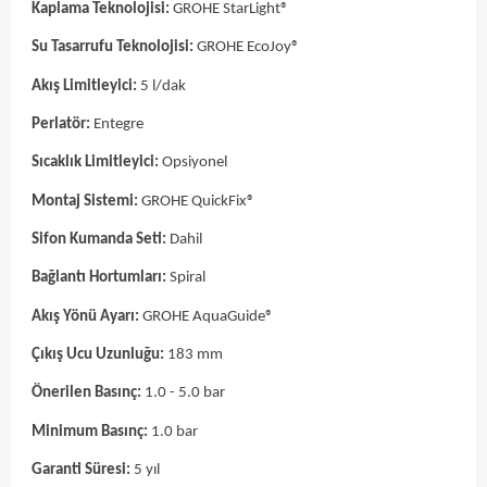
Kaplama Teknolojisi:
GROHE StarLight®
Su Tasarrufu Teknolojisi:
GROHE EcoJoy®
Akış Limitleyici:
5 l/dak
Perlatör:
Entegre
Sıcaklık Limitleyici:
Opsiyonel
Montaj Sistemi:
GROHE QuickFix®
Sifon Kumanda Seti:
Dahil
Bağlantı Hortumları:
Spiral
Akış Yönü Ayarı:
GROHE AquaGuide®
Çıkış Ucu Uzunluğu:
183 mm
Önerilen Basınç:
1.0 - 5.0 bar
Minimum Basınç:
1.0 bar
Garanti Süresi:
5 yıl