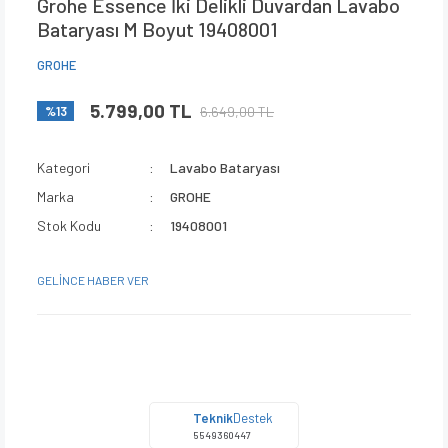
Grohe Essence İki Delikli Duvardan Lavabo
Bataryası M Boyut 19408001
GROHE
5.799,00 TL
6.649,00 TL
%13
Kategori
Lavabo Bataryası
Marka
GROHE
Stok Kodu
19408001
GELİNCE HABER VER
Teknik
Destek
5549360447