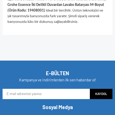
Grohe Essence İki Delikli Duvardan Lavabo Bataryası M-Boyut
(Ürün Kodu: 19408001)
ideal bir tercihtir. Üstün teknolojisi ve
şık tasarımıyla banyonuzda fark yaratır. Şimdi sipariş vererek
banyonuzda lüks bir dokunuş sağlayabilirsiniz.
Bu ürünün fiyat bilgisi, resim, ürün açıklamalarında ve diğer
konularda yetersiz gördüğünüz noktaları öneri formunu
Bu ürüne ilk yorumu siz yapın!
kullanarak tarafımıza iletebilirsiniz.
Görüş ve önerileriniz için teşekkür ederiz.
Yorum Yaz
Ürün resmi kalitesiz, bozuk veya görüntülenemiyor.
E-BÜLTEN
Ürün açıklamasında eksik bilgiler bulunuyor.
Kampanya ve indirimlerden ilk sen haberdar ol!
Ürün bilgilerinde hatalar bulunuyor.
KAYDOL
Ürün fiyatı diğer sitelerden daha pahalı.
Bu ürüne benzer farklı alternatifler olmalı.
Sosyal Medya