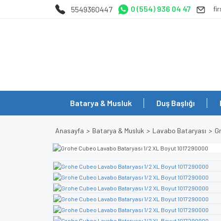
0 (554) 936 04 47
5549360447
fi
Batarya & Musluk
Duş Başlığı
Anasayfa
Batarya & Musluk
Lavabo Bataryası
G