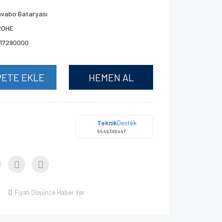
avabo Bataryası
ROHE
017290000
PETE EKLE
HEMEN AL
Teknik
Destek
5549360447
Fiyatı Düşünce Haber Ver