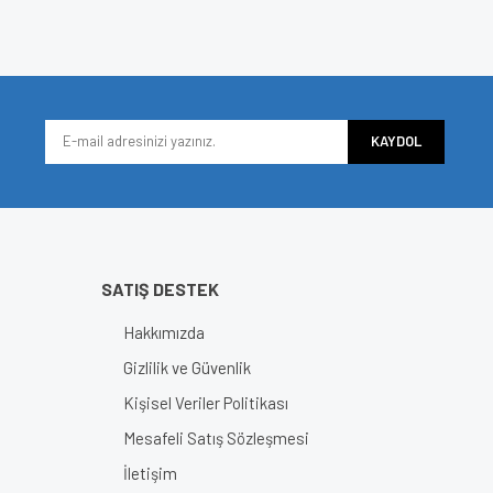
e diğer konularda yetersiz gördüğünüz noktaları öneri formunu kullanarak tarafımı
Bu ürüne ilk yorumu siz yapın!
iyor.
Yorum Yaz
KAYDOL
SATIŞ DESTEK
Hakkımızda
Gönder
Gizlilik ve Güvenlik
Kişisel Veriler Politikası
Mesafeli Satış Sözleşmesi
İletişim