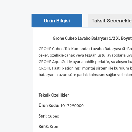
Ürün Bilgisi
Taksit Seçenekle
Grohe Cubeo Lavabo Bataryası 1/2 XL Boy
GROHE Cubeo Tek Kumandalı Lavabo Bataryası XL-Boyut
çeker, özellikle çanak veya tezgâh üstü lavabolarla u
GROHE AquaGuide ayarlanabilir perlatör, su akışını lav
GROHE FastFixation hızlı montaj sistemi ile kurulum ko
bataryanın uzun süre parlak kalmasını sağlar ve bakımı k
Teknik Özellikler
Ürün Kodu
: 1017290000
Seri
: Cubeo
Renk
: Krom