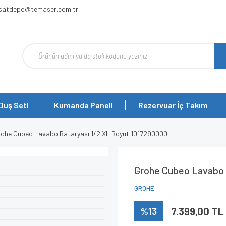
rsatdepo@temaser.com.tr
Duş Seti
Kumanda Paneli
Rezervuar İç Takım
rohe Cubeo Lavabo Bataryası 1/2 XL Boyut 1017290000
Grohe Cubeo Lavabo 
GROHE
%13
7.399,00 TL