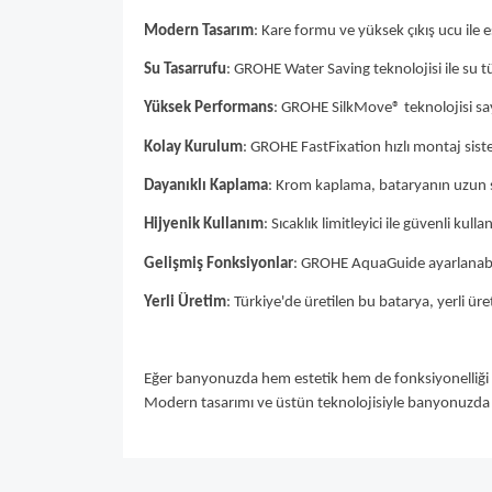
Modern Tasarım
: Kare formu ve yüksek çıkış ucu ile 
Su Tasarrufu
: GROHE Water Saving teknolojisi ile su t
Yüksek Performans
: GROHE SilkMove® teknolojisi sayes
Kolay Kurulum
: GROHE FastFixation hızlı montaj sist
Dayanıklı Kaplama
: Krom kaplama, bataryanın uzun sü
Hijyenik Kullanım
: Sıcaklık limitleyici ile güvenli kull
Gelişmiş Fonksiyonlar
: GROHE AquaGuide ayarlanabilir
Yerli Üretim
: Türkiye'de üretilen bu batarya, yerli üre
Eğer banyonuzda hem estetik hem de fonksiyonelliği 
Modern tasarımı ve üstün teknolojisiyle banyonuzda fa