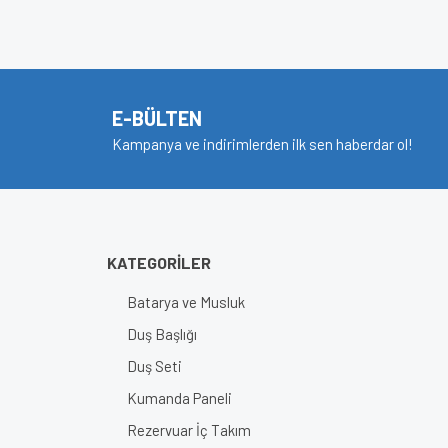
Bu ürünün fiyat bilgisi, resim, ürün açıklamalarında v
Görüş ve önerileriniz için teşekkür ederiz.
Ürün resmi kalitesiz, bozuk veya görüntülenem
Ürün açıklamasında eksik bilgiler bulunuyor.
E-BÜLTEN
Ürün bilgilerinde hatalar bulunuyor.
Kampanya ve indirimlerden ilk sen haberdar ol!
Ürün fiyatı diğer sitelerden daha pahalı.
Bu ürüne benzer farklı alternatifler olmalı.
KATEGORİLER
Batarya ve Musluk
Duş Başlığı
Duş Seti
Kumanda Paneli
Rezervuar İç Takım