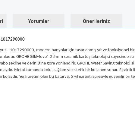
ri
Yorumlar
Önerileriniz
ut 1017290000
 – 1017290000, modern banyolar için tasarlanmış şık ve fonksiyonel bir ba
yumludur. GROHE SilkMove® 28 mm seramik kartuş teknolojisi sayesinde su sıcak
abo şekline ve derinliğine göre yönlendirir. GROHE Water Saving teknolojisi 
laydır. Metal kumanda kolu, sağlam ve estetik bir kullanım sunar. Sıcaklık li
olaydır. Yerli üretim olan bu batarya, 5 yıl garanti süresiyle güvenilir bir ter