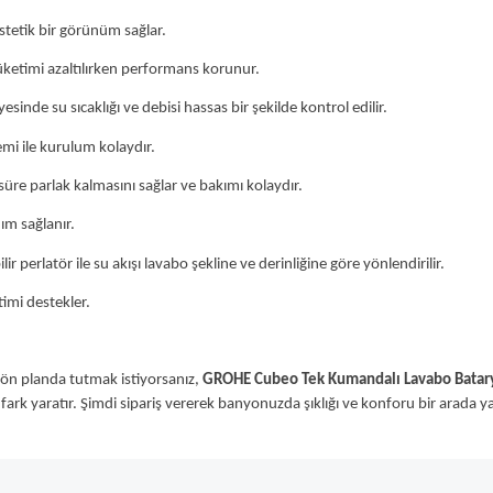
estetik bir görünüm sağlar.
üketimi azaltılırken performans korunur.
inde su sıcaklığı ve debisi hassas bir şekilde kontrol edilir.
emi ile kurulum kolaydır.
re parlak kalmasını sağlar ve bakımı kolaydır.
anım sağlanır.
 perlatör ile su akışı lavabo şekline ve derinliğine göre yönlendirilir.
timi destekler.
ön planda tutmak istiyorsanız,
GROHE Cubeo Tek Kumandalı Lavabo Batar
rk yaratır. Şimdi sipariş vererek banyonuzda şıklığı ve konforu bir arada yaş