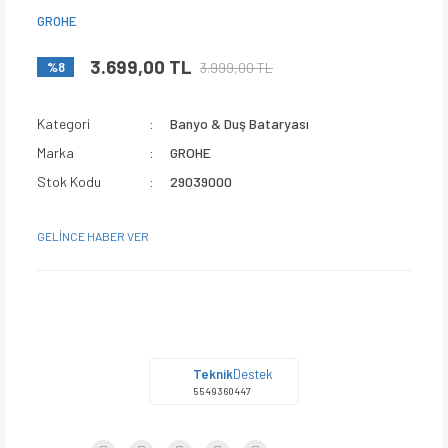
GROHE
3.699,00 TL
3.999,00 TL
%8
Kategori
Banyo & Duş Bataryası
Marka
GROHE
Stok Kodu
29039000
GELİNCE HABER VER
Teknik
Destek
5549360447