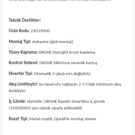
Teknik Özellikler:
Ürün Kodu:
29039000
Montaj Tipi:
Ankastre (gizli montaj)
Yüzey Kaplama:
GROHE StarLight krom kaplama
Kontrol Sistemi:
GROHE SilkMove seramik kartuş
Divertör Tipi:
Otomatik 3 çıkışlı yön değiştirici
Akış Limitleyici:
Su tasarrufu sağlayan 2.5 l/dak minimum akış
limitleyici
İç Gövde:
Haricidir; GROHE Rapido SmartBox iç gövde
(35600000) ayrı olarak sipariş edilmelidir
Rozet Tipi:
Metal rozetli, QuickFix montaj sistem