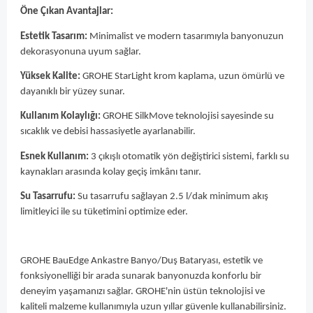
Öne Çıkan Avantajlar:
Estetik Tasarım:
Minimalist ve modern tasarımıyla banyonuzun
dekorasyonuna uyum sağlar.
Yüksek Kalite:
GROHE StarLight krom kaplama, uzun ömürlü ve
dayanıklı bir yüzey sunar.
Kullanım Kolaylığı:
GROHE SilkMove teknolojisi sayesinde su
sıcaklık ve debisi hassasiyetle ayarlanabilir.
Esnek Kullanım:
3 çıkışlı otomatik yön değiştirici sistemi, farklı su
kaynakları arasında kolay geçiş imkânı tanır.
Su Tasarrufu:
Su tasarrufu sağlayan 2.5 l/dak minimum akış
limitleyici ile su tüketimini optimize eder.
GROHE BauEdge Ankastre Banyo/Duş Bataryası, estetik ve
fonksiyonelliği bir arada sunarak banyonuzda konforlu bir
deneyim yaşamanızı sağlar. GROHE'nin üstün teknolojisi ve
kaliteli malzeme kullanımıyla uzun yıllar güvenle kullanabilirsiniz.