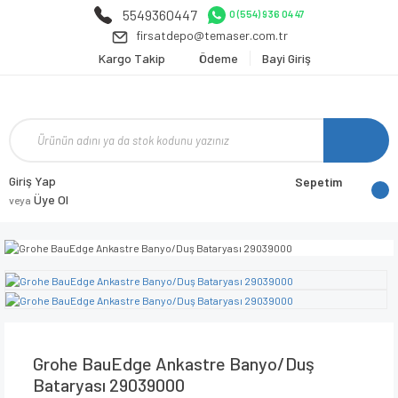
5549360447
0 (554) 936 04 47
firsatdepo@temaser.com.tr
Kargo Takip
Ödeme
Bayi Giriş
Giriş Yap
Sepetim
Üye Ol
veya
Grohe BauEdge Ankastre Banyo/Duş
Bataryası 29039000