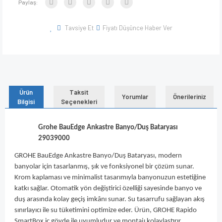
Paylaş:
Tavsiye Et
Fiyatı Düşünce Haber Ver
Ürün
Taksit
Yorumlar
Önerileriniz
Bilgisi
Seçenekleri
Grohe BauEdge Ankastre Banyo/Duş Bataryası
29039000
GROHE BauEdge Ankastre Banyo/Duş Bataryası, modern
banyolar için tasarlanmış, şık ve fonksiyonel bir çözüm sunar.
Krom kaplaması ve minimalist tasarımıyla banyonuzun estetiğine
katkı sağlar. Otomatik yön değiştirici özelliği sayesinde banyo ve
duş arasında kolay geçiş imkânı sunar. Su tasarrufu sağlayan akış
sınırlayıcı ile su tüketimini optimize eder. Ürün, GROHE Rapido
SmartBox iç gövde ile uyumludur ve montajı kolaylaştırır.